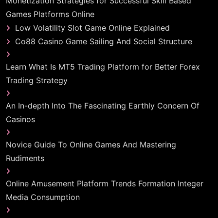
Monetization Strategies for Successful Skill Based
Games Platforms Online
Low Volatility Slot Game Online Explained
Co88 Casino Game Sailing And Social Structure
Learn What Is MT5 Trading Platform for Better Forex
Trading Strategy
An In-depth Into The Fascinating Earthly Concern Of
Casinos
Novice Guide To Online Games And Mastering
Rudiments
Online Amusement Platform Trends Formation Integer
Media Consumption