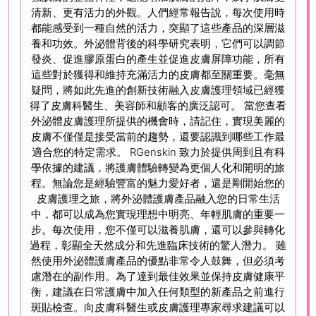
清新、更有活力的外觀。人們經常報告說，每次使用時
都能感受到一種自然的活力，突顯了這些產品的深層滋
養和功效。外泌體背後的科學研究表明，它們可以調節
發炎、促進膠原蛋白的產生並促進皮膚屏障功能，所有
這些對於獲得和維持充滿活力的皮膚都至關重要。毫無
疑問，將如此先進的創新技術融入皮膚護理領域已經獲
得了皮膚科醫生、美容師和顧客的廣泛認可。 當您查看
外泌體皮膚護理所提供的機會時，請記住，實現美麗的
皮膚不僅僅是接受當前的趨勢，還要認識到哪些工作最
適合您的特定需求。 RGenskin 致力於提供周到且有科
學依據的建議，將護膚體驗轉變為更個人化和開明的旅
程。無論您是經驗豐富的魅力愛好者，還是剛開始您的
皮膚護理之旅，將外泌體護膚產品融入您的日常生活
中，都可以成為您實現理想中明亮、年輕肌膚的重要一
步。每次使用，您不僅可以滋養肌膚，還可以參與轉化
過程，彰顯全天然成分和先進臨床技術的驚人潛力。 雖
然使用外泌體護膚產品的優點非常令人鼓舞，但必須考
慮潛在的副作用。為了達到最佳效果並保持皮膚健康平
衡，建議在日常護膚中加入任何類型的新產品之前進行
斑貼檢查。向皮膚科醫生或皮膚護理專家尋求建議可以