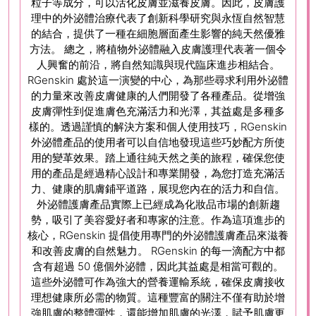
粒子等成分，可以活化皮膚並滋養皮膚。因此，皮膚護
理中的外泌體治療代表了創新科學研究與永恆自然智慧
的結合，提供了一種在細胞層面產生影響的純天然優雅
方法。 總之，將植物外泌體融入皮膚護理代表著一個令
人興奮的前沿，將自然知識與現代臨床進步相結合。
RGenskin 處於這一演變的中心，為那些尋求利用外泌體
的力量來改善皮膚健康的人們開發了各種產品。從增強
皮膚彈性到促進膚色充滿活力和光澤，其益處是多種多
樣的。透過謹慎的解決方案和個人使用技巧，RGenskin
外泌體產品的使用者可以自信地發現這些巧妙配方所使
用的變革效果。踏上通往純天然之美的旅程，確保您使
用的產品是經過精心設計和專業開發，為您打造充滿活
力、健康的肌膚鋪平道路，展現您內在的活力和自信。
外泌體護膚產品實際上已經成為化妝品市場的創新趨
勢，吸引了美容愛好者和專家的注意。作為這項進步的
核心，RGenskin 提倡使用專門的外泌體護膚產品來滋養
和改善皮膚的自然魅力。 RGenskin 的每一滴配方中都
含有超過 50 億個外泌體，因此其益處是相當可觀的。
這些外泌體可作為強大的營養運輸系統，確保皮膚接收
理想健康所必需的物質。這種豐富的關注不僅有助於增
強肌膚的整體彈性，還能增加肌膚的光澤，賦予肌膚更