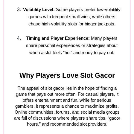
Volatility Level:
Some players prefer low-volatility
games with frequent small wins, while others
chase high-volatility slots for bigger jackpots.
Timing and Player Experience:
Many players
share personal experiences or strategies about
when a slot feels “hot” and ready to pay out.
Why Players Love Slot Gacor
The appeal of slot gacor lies in the hope of finding a
game that pays out more often. For casual players, it
offers entertainment and fun, while for serious
gamblers, it represents a chance to maximize profits.
Online communities, forums, and social media groups
are full of discussions where players share tips, “gacor
hours,” and recommended slot providers.