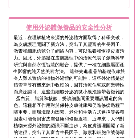
使用外泌體保養品的安全性分析
最近，在理解植物來源的外泌體方面取得了科學突破，
為皮膚護理開闢了新方法，突出了其豐富的生長因子、
激素和細胞信號分子網絡內容，可以滋養和恢復皮膚活
力。因此，外泌體在皮膚護理中的治療代表了創新科學
研究與自然永恆智慧的融合，提供了一種在細胞層面產
生影響的純天然美容方法。 這些先進產品的基礎依賴於
令人難以置信的植物外泌體的可能性，這些外泌體是從
積雪草等有機來源中收穫的，因其治療住宅或商業特性
而廣泛認可。這些由細胞分泌的微小囊泡攜帶著複雜的
蛋白質、脂質和核酸，扮演細胞間重要通訊通道的角
色。這種相互作用對於保持皮膚健康和促進修復過程至
關重要，而環境壓力因素、老化和生活方式選擇等各種
因素可能會損害皮膚健康和修復過程。近年來，人們對
植物來源外泌體的認識不斷進步，為皮膚護理開闢了新
的途徑，突出了其富含生長因子、激素和細胞信號傳導