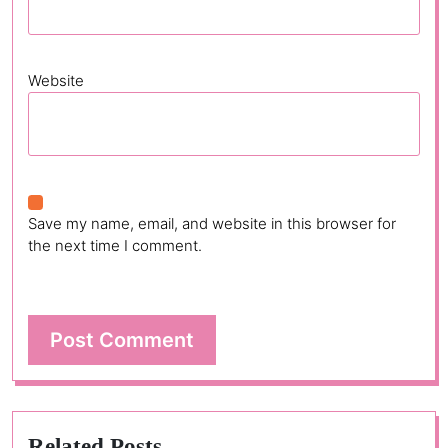
Website
Save my name, email, and website in this browser for
the next time I comment.
Related Posts