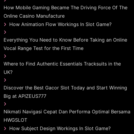
How Mobile Gaming Became The Driving Force Of The
Online Casino Manufacture
How Animation Flow Workings In Slot Game?
Everything You Need to Know Before Taking an Online
Vocal Range Test for the First Time
Where to Find Authentic Essentials Tracksuits in the
UK?
Discover the Best Gacor Slot Today and Start Winning
Big at APIZEUS777
Nikmati Navigasi Cepat Dan Performa Optimal Bersama
HWGSLOT
How Subject Design Workings In Slot Game?