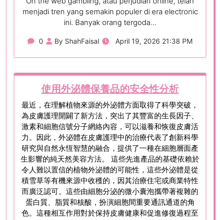
On the web gambling, atau perjudian online, telah
menjadi tren yang semakin populer di era electronic
ini. Banyak orang tergoda…
0
By ShahFaisal
April 19, 2026 21:38 PM
使用外泌體保養品的安全性分析
最近，在理解植物來源的外泌體方面取得了科學突破，
為皮膚護理開闢了新方法，突出了其豐富的生長因子、
激素和細胞信號分子網絡內容，可以滋養和恢復皮膚活
力。因此，外泌體在皮膚護理中的治療代表了創新科學
研究與自然永恆智慧的融合，提供了一種在細胞層面產
生影響的純天然美容方法。 這些先進產品的基礎依賴於
令人難以置信的植物外泌體的可能性，這些外泌體是從
積雪草等有機來源中收穫的，因其治療住宅或商業特性
而廣泛認可。這些由細胞分泌的微小囊泡攜帶著複雜的
蛋白質、脂質和核酸，扮演細胞間重要通訊通道的角
色。這種相互作用對於保持皮膚健康和促進修復過程至