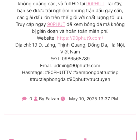
không quảng cáo, và full HD tại
90PHUT
. Tại đây,
bạn sẽ được trải nghiệm những trận đấu gay cấn,
các giải đấu lớn trên thế giới với chất lượng tối ưu.
Truy cập ngay
90PHUT
để xem bóng đá mà không
bị gián đoạn và hoàn toàn miễn phí.
Website:
https://90phut9.com/
Địa chỉ: 19 Đ. Láng, Thịnh Quang, Đống Đa, Hà Nội,
Việt Nam
SĐT: 0986568789
Email:
admin@90phut9.com
Hashtags: #90PHUTTV #xembongdatructiep
#tructiepbongda #90phuttvtructuyen
0
By Faizan
May 10, 2025 13:37 PM