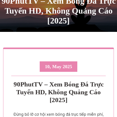
90PhutTV – Xem Bóng Đá Trực
Tuyến HD, Không Quảng Cáo
[2025]
10, May 2025
90PhutTV – Xem Bóng Đá Trực
Tuyến HD, Không Quảng Cáo
[2025]
Đừng bỏ lỡ cơ hội xem bóng đá trực tiếp miễn phí,