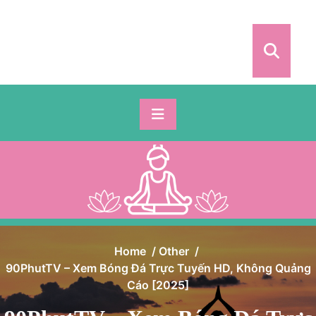
Skip
to
content
Home
/
Other
/
90PhutTV – Xem Bóng Đá Trực Tuyến HD, Không Quảng
Cáo [2025]