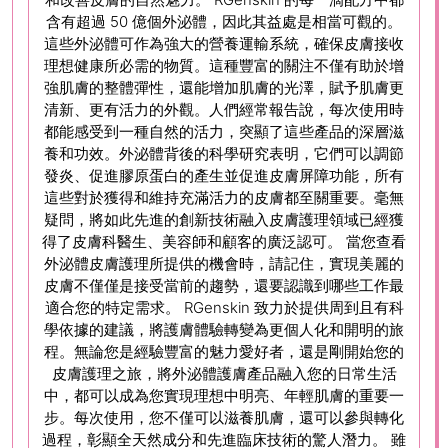
含有超過 50 億個外泌體，因此其益處是相當可觀的。
這些外泌體可作為強大的營養運輸系統，確保皮膚接收
理想健康所必需的物質。這種豐富的關注不僅有助於增
強肌膚的整體彈性，還能增加肌膚的光澤，賦予肌膚更
清新、更有活力的外觀。人們經常報告說，每次使用時
都能感受到一種自然的活力，突顯了這些產品的深層滋
養和功效。外泌體背後的科學研究表明，它們可以調節
發炎、促進膠原蛋白的產生並促進皮膚屏障功能，所有
這些對於獲得和維持充滿活力的皮膚都至關重要。毫無
疑問，將如此先進的創新技術融入皮膚護理領域已經獲
得了皮膚科醫生、美容師和顧客的廣泛認可。 當您查看
外泌體皮膚護理所提供的機會時，請記住，實現美麗的
皮膚不僅僅是接受當前的趨勢，還要認識到哪些工作最
適合您的特定需求。 RGenskin 致力於提供周到且有科
學依據的建議，將護膚體驗轉變為更個人化和開明的旅
程。無論您是經驗豐富的魅力愛好者，還是剛開始您的
皮膚護理之旅，將外泌體護膚產品融入您的日常生活
中，都可以成為您實現理想中明亮、年輕肌膚的重要一
步。每次使用，您不僅可以滋養肌膚，還可以參與轉化
過程，彰顯全天然成分和先進臨床技術的驚人潛力。 雖