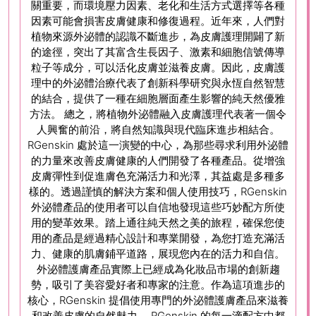
關重要，而環境壓力因素、老化和生活方式選擇等各種
因素可能會損害皮膚健康和修復過程。近年來，人們對
植物來源外泌體的認識不斷進步，為皮膚護理開闢了新
的途徑，突出了其富含生長因子、激素和細胞信號傳導
粒子等成分，可以活化皮膚並滋養皮膚。因此，皮膚護
理中的外泌體治療代表了創新科學研究與永恆自然智慧
的結合，提供了一種在細胞層面產生影響的純天然優雅
方法。 總之，將植物外泌體融入皮膚護理代表著一個令
人興奮的前沿，將自然知識與現代臨床進步相結合。
RGenskin 處於這一演變的中心，為那些尋求利用外泌體
的力量來改善皮膚健康的人們開發了各種產品。從增強
皮膚彈性到促進膚色充滿活力和光澤，其益處是多種多
樣的。透過謹慎的解決方案和個人使用技巧，RGenskin
外泌體產品的使用者可以自信地發現這些巧妙配方所使
用的變革效果。踏上通往純天然之美的旅程，確保您使
用的產品是經過精心設計和專業開發，為您打造充滿活
力、健康的肌膚鋪平道路，展現您內在的活力和自信。
外泌體護膚產品實際上已經成為化妝品市場的創新趨
勢，吸引了美容愛好者和專家的注意。作為這項進步的
核心，RGenskin 提倡使用專門的外泌體護膚產品來滋養
和改善皮膚的自然魅力。 RGenskin 的每一滴配方中都