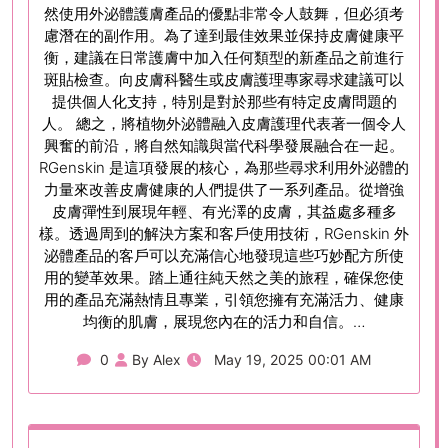
然使用外泌體護膚產品的優點非常令人鼓舞，但必須考
慮潛在的副作用。為了達到最佳效果並保持皮膚健康平
衡，建議在日常護膚中加入任何類型的新產品之前進行
斑貼檢查。向皮膚科醫生或皮膚護理專家尋求建議可以
提供個人化支持，特別是對於那些有特定皮膚問題的
人。 總之，將植物外泌體融入皮膚護理代表著一個令人
興奮的前沿，將自然知識與當代科學發展融合在一起。
RGenskin 是這項發展的核心，為那些尋求利用外泌體的
力量來改善皮膚健康的人們提供了一系列產品。從增強
皮膚彈性到展現年輕、有光澤的皮膚，其益處多種多
樣。透過周到的解決方案和客戶使用技術，RGenskin 外
泌體產品的客戶可以充滿信心地發現這些巧妙配方所使
用的變革效果。踏上通往純天然之美的旅程，確保您使
用的產品充滿熱情且專業，引領您擁有充滿活力、健康
均衡的肌膚，展現您內在的活力和自信。…
0
By Alex
May 19, 2025 00:01 AM