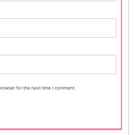
browser for the next time I comment.