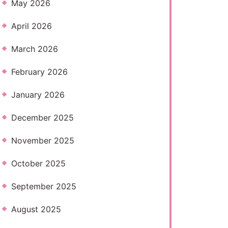
May 2026
April 2026
March 2026
February 2026
January 2026
December 2025
November 2025
October 2025
September 2025
August 2025