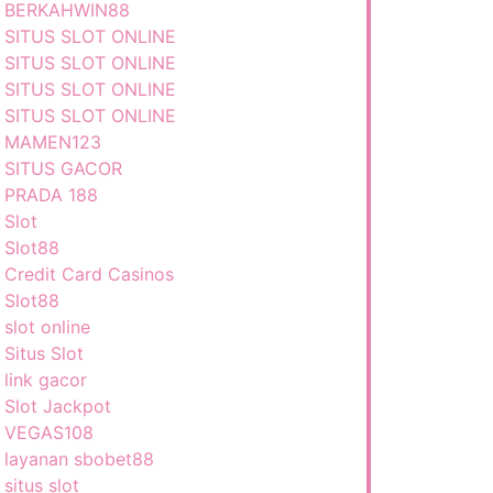
BERKAHWIN88
SITUS SLOT ONLINE
SITUS SLOT ONLINE
SITUS SLOT ONLINE
SITUS SLOT ONLINE
MAMEN123
SITUS GACOR
PRADA 188
Slot
Slot88
Credit Card Casinos
Slot88
slot online
Situs Slot
link gacor
Slot Jackpot
VEGAS108
layanan sbobet88
situs slot