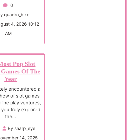
0
y quadro_bike
gust 4, 2026 10:12
AM
Most Pop Slot
 Games Of The
Year
ikely encountered a
show of slot games
nline play ventures,
 you truly explored
the…
By sharp_eye
ovember 14, 2025