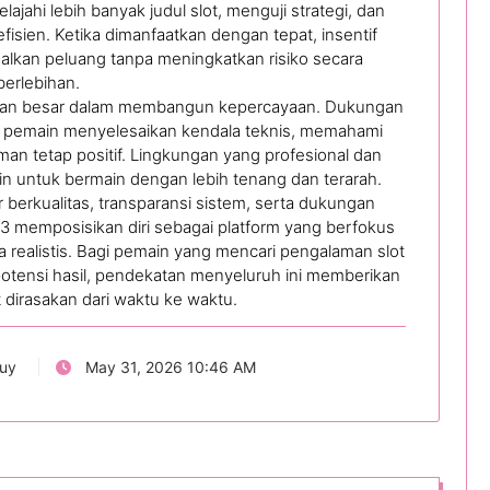
jahi lebih banyak judul slot, menguji strategi, dan
isien. Ketika dimanfaatkan dengan tepat, insentif
lkan peluang tanpa meningkatkan risiko secara
berlebihan.
eran besar dalam membangun kepercayaan. Dukungan
u pemain menyelesaikan kendala teknis, memahami
an tetap positif. Lingkungan yang profesional dan
in untuk bermain dengan lebih tenang dan terarah.
berkualitas, transparansi sistem, serta dukungan
23 memposisikan diri sebagai platform yang berfokus
realistis. Bagi pemain yang mencari pengalaman slot
potensi hasil, pendekatan menyeluruh ini memberikan
t dirasakan dari waktu ke waktu.
guy
May 31, 2026 10:46 AM