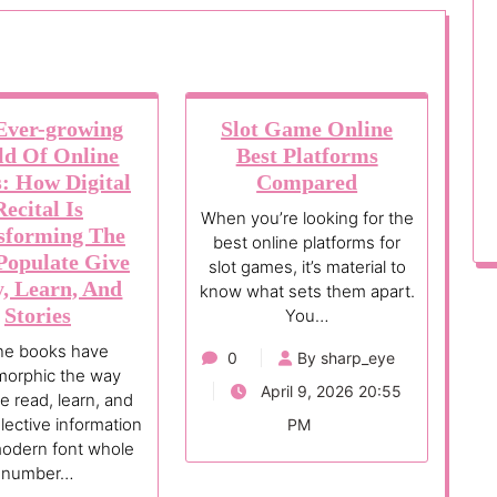
Ever-growing
Slot Game Online
d Of Online
Best Platforms
: How Digital
Compared
Recital Is
When you’re looking for the
sforming The
best online platforms for
opulate Give
slot games, it’s material to
, Learn, And
know what sets them apart.
Stories
You…
ne books have
0
By sharp_eye
orphic the way
April 9, 2026 20:55
e read, learn, and
elective information
PM
modern font whole
number…