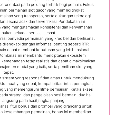
berorientasi pada peluang terbaik bagi pemain. Fokus
lihan permainan slot gacor yang memiliki tingkat
mainan yang transparan, serta dukungan teknologi
an secara acak dan terverifikasi. Pendekatan ini
in yang mengutamakan konsistensi dan kenyamanan
, bukan sekadar sensasi sesaat.
kurasi penyedia permainan yang kredibel dan berlisensi.
 dilengkapi dengan informasi penting seperti RTP,
pemain dapat membuat keputusan yang lebih rasional
Kombinasi ini membantu menciptakan ekosistem
 kemenangan tetap realistis dan dapat dimaksimalkan
jemen modal yang baik, serta pemilihan slot yang
tepat.
kan sistem yang responsif dan aman untuk mendukung
 muat yang cepat, kompatibilitas lintas perangkat,
nting yang memengaruhi ritme permainan. Ketika akses
 pada strategi dan pengelolaan sesi bermain, dua hal
 langsung pada hasil jangka panjang.
variasi fitur bonus dan promosi yang dirancang untuk
h keseimbangan permainan, bonus ini memberikan