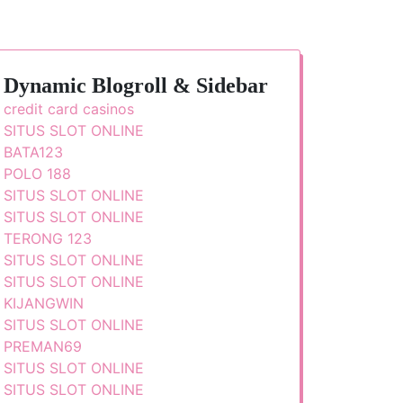
Dynamic Blogroll & Sidebar
credit card casinos
SITUS SLOT ONLINE
BATA123
POLO 188
SITUS SLOT ONLINE
SITUS SLOT ONLINE
TERONG 123
SITUS SLOT ONLINE
SITUS SLOT ONLINE
KIJANGWIN
SITUS SLOT ONLINE
PREMAN69
SITUS SLOT ONLINE
SITUS SLOT ONLINE