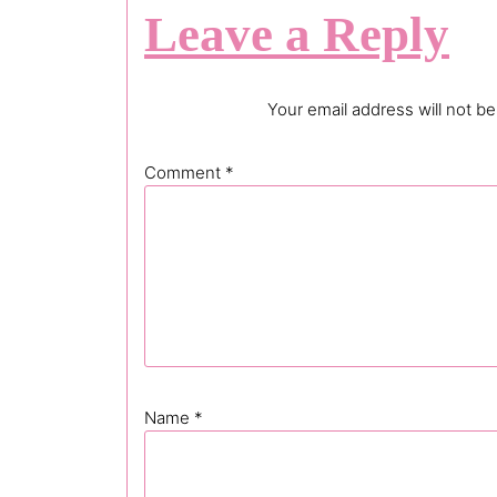
Leave a Reply
Your email address will not be
Comment
*
Name
*