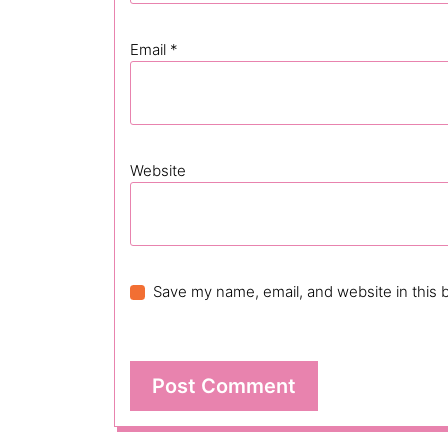
Email
*
Website
Save my name, email, and website in this 