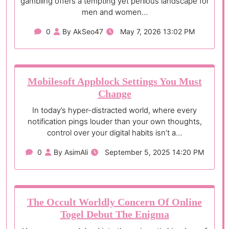
gambling offers a tempting yet perilous landscape for
men and women…
0
By AkSeo47
May 7, 2026 13:02 PM
Mobilesoft Appblock Settings You Must
Change
In today’s hyper-distracted world, where every
notification pings louder than your own thoughts,
control over your digital habits isn’t a…
0
By AsimAli
September 5, 2025 14:20 PM
The Occult Worldly Concern Of Online
Togel Debut The Enigma