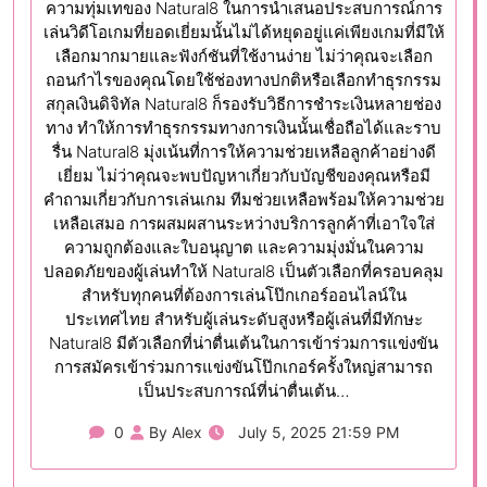
ความทุ่มเทของ Natural8 ในการนำเสนอประสบการณ์การ
เล่นวิดีโอเกมที่ยอดเยี่ยมนั้นไม่ได้หยุดอยู่แค่เพียงเกมที่มีให้
เลือกมากมายและฟังก์ชันที่ใช้งานง่าย ไม่ว่าคุณจะเลือก
ถอนกำไรของคุณโดยใช้ช่องทางปกติหรือเลือกทำธุรกรรม
สกุลเงินดิจิทัล Natural8 ก็รองรับวิธีการชำระเงินหลายช่อง
ทาง ทำให้การทำธุรกรรมทางการเงินนั้นเชื่อถือได้และราบ
รื่น Natural8 มุ่งเน้นที่การให้ความช่วยเหลือลูกค้าอย่างดี
เยี่ยม ไม่ว่าคุณจะพบปัญหาเกี่ยวกับบัญชีของคุณหรือมี
คำถามเกี่ยวกับการเล่นเกม ทีมช่วยเหลือพร้อมให้ความช่วย
เหลือเสมอ การผสมผสานระหว่างบริการลูกค้าที่เอาใจใส่
ความถูกต้องและใบอนุญาต และความมุ่งมั่นในความ
ปลอดภัยของผู้เล่นทำให้ Natural8 เป็นตัวเลือกที่ครอบคลุม
สำหรับทุกคนที่ต้องการเล่นโป๊กเกอร์ออนไลน์ใน
ประเทศไทย สำหรับผู้เล่นระดับสูงหรือผู้เล่นที่มีทักษะ
Natural8 มีตัวเลือกที่น่าตื่นเต้นในการเข้าร่วมการแข่งขัน
การสมัครเข้าร่วมการแข่งขันโป๊กเกอร์ครั้งใหญ่สามารถ
เป็นประสบการณ์ที่น่าตื่นเต้น…
0
By Alex
July 5, 2025 21:59 PM