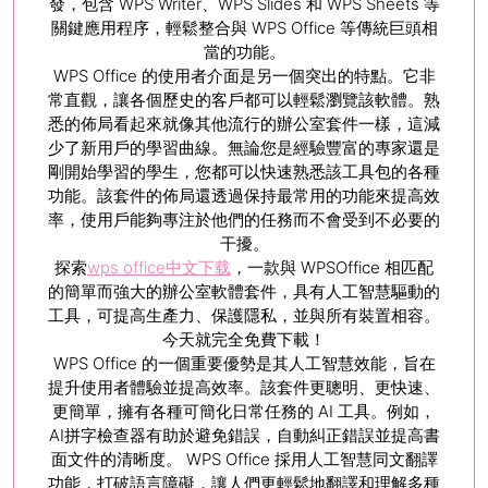
發，包含 WPS Writer、WPS Slides 和 WPS Sheets 等
關鍵應用程序，輕鬆整合與 WPS Office 等傳統巨頭相
當的功能。
WPS Office 的使用者介面是另一個突出的特點。它非
常直觀，讓各個歷史的客戶都可以輕鬆瀏覽該軟體。熟
悉的佈局看起來就像其他流行的辦公室套件一樣，這減
少了新用戶的學習曲線。無論您是經驗豐富的專家還是
剛開始學習的學生，您都可以快速熟悉該工具包的各種
功能。該套件的佈局還透過保持最常用的功能來提高效
率，使用戶能夠專注於他們的任務而不會受到不必要的
干擾。
探索
wps office中文下载
，一款與 WPSOffice 相匹配
的簡單而強大的辦公室軟體套件，具有人工智慧驅動的
工具，可提高生產力、保護隱私，並與所有裝置相容。
今天就完全免費下載！
WPS Office 的一個重要優勢是其人工智慧效能，旨在
提升使用者體驗並提高效率。該套件更聰明、更快速、
更簡單，擁有各種可簡化日常任務的 AI 工具。例如，
AI拼字檢查器有助於避免錯誤，自動糾正錯誤並提高書
面文件的清晰度。 WPS Office 採用人工智慧同文翻譯
功能，打破語言障礙，讓人們更輕鬆地翻譯和理解多種