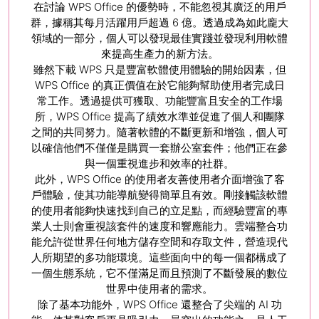
在討論 WPS Office 的優勢時，不能忽視其廣泛的用戶
群，據稱其每月活躍用戶超過 6 億。透過成為如此龐大
領域的一部分，個人可以發現最佳實踐並發現利用軟體
來提高生產力的新方法。
雖然下載 WPS 只是豐富軟體使用體驗的開始因素，但
WPS Office 的真正價值在於它能夠幫助使用者完成日
常工作。透過提供可獲取、功能豐富且安全的工作場
所，WPS Office 提高了績效水準並促進了個人和團隊
之間的共同努力。隨著軟體的不斷更新和增強，個人可
以確信他們不僅僅是購買一套辦公室套件；他們正在參
與一個重視進步和效率的社群。
此外，WPS Office 的使用者友善使用者介面增強了客
戶體驗，使其功能導航變得簡單且有效。剛接觸該軟體
的使用者能夠快速找到自己的立足點，而經驗豐富的專
業人士則會重視該套件的速度和響應能力。雲端整合功
能允許從世界任何地方儲存空間和存取文件，營造現代
人所期望的多功能環境。這些面向中的每一個都構成了
一個生態系統，它不僅滿足而且預測了不斷發展的數位
世界中使用者的需求。
除了基本功能外，WPS Office 還整合了尖端的 AI 功