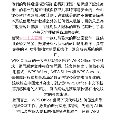
他們的資料透過端對端加密得到保護；這保證了記錄從
產生的那一刻起直到被保存或共享時都是安全的。金山
辦公軟體強調無追蹤計劃，這意味著他們不會收集除基
本系統使用統計數據之外的任何個人數據，目的只是為
了改善客戶體驗。這種對個人隱私的重視尤其吸引了那
些每天管理敏感資訊的專家。
發現
wps中文官网
，一款功能強大的辦公室套件，提供
用於論文開發、數據分析和演示的耐用應用程序，具有
完整的 AI 功能和強大的隱私操作，適合所有系統的用
戶。
WPS Office 的一大亮點就是相容於 WPS Office 文件樣
式，從而緩解文件相容性問題。該套件包含 3 個核心應
用程式：WPS Writer、WPS Slides 和 WPS Sheets，
每個應用程式都是為滿足特定的辦公室需求而創建的。
該軟體在中國尤其突出，對於對 WPS Office 中文下載
選項感興趣的人來說，官方網站是獲取該軟體在地化版
本的可靠來源。
總而言之，WPS Office 證明了現代科技如何促進典型
的辦公室工作。必要的辦公室應用程式、先進的 AI 屬
性以及對個人隱私的強烈關注相結合，使得 WPS