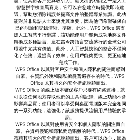
能，使其對客戶更具吸引力。最突出的功能之一是人工
智慧拼字檢查馬賽克，它可以在您建立時提供即時建
議，幫助您消除錯誤並提高文件的整體專業知識。此功
能對於非母語人士來說尤其重要，因為他們希望確保自
己的討論和記錄清晰、準確。此外，WPS Office 還支
援人工智慧平行翻譯，該功能使用戶能夠成功地將文件
轉換成多種語言。這在當今跨語言交流盛行的全球公司
環境中尤其有價值。此外，人工智慧技術的整合不僅簡
化了任務，還提高了效率，使用戶能夠更快、更正確地
完成工作。
WPS Office 以其對客戶安全和個人隱私的關注而感到
自豪。在資訊外洩和隱私擔憂普遍存在的時代，WPS
Office 以其持久的安全措施脫穎而出。
WPS Office 的線上版本確保客戶只要有網路連接，就
可以從任何地方存取他們的工具和記錄。線上功能不會
影響高品質；使用者可以享受與桌面電腦版本完全相同
的一系列功能，這強化了該服務提供流暢用戶體驗的承
諾。
WPS Office 以其對使用者安全和個人隱私的關注而自
豪。在資料侵犯和隱私問題猖獗的時代，WPS Office
憑藉其強大的安全措施脫穎而出。客戶可以放心，因為